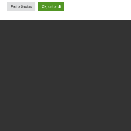
Preferências
Ok, entendi
Página Inicial
Produtos
Institucional
Contato