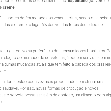
sabores prediletos dos brasileiros são:
napolitano
(sorvete de
e
creme
.
rês sabores detêm metade das vendas totais, sendo o primeiro l
das e o terceiro lugar 6% das vendas totais deste tipo de
seu lugar cativo na preferência dos consumidores brasileiros. P
om relação ao mercado de sorveterias já podem ser vistas em n
r algumas mudanças atuais que têm feito a cabeça dos brasilei
ete.
sumidores estão cada vez mais preocupados em alinhar uma
 saudável. Por isso, novas formas de produção e novos
 que o sorvete possa ser, além de gostoso, um alimento com al
or.