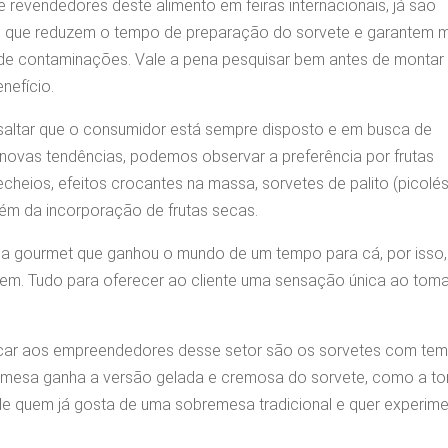
e revendedores deste alimento em feiras internacionais, já são
 que reduzem o tempo de preparação do sorvete e garantem m
 de contaminações. Vale a pena pesquisar bem antes de montar
nefício.
altar que o consumidor está sempre disposto e em busca de
 novas tendências, podemos observar a preferência por frutas
cheios, efeitos crocantes na massa, sorvetes de palito (picolés
lém da incorporação de frutas secas.
 gourmet que ganhou o mundo de um tempo para cá, por isso,
em. Tudo para oferecer ao cliente uma sensação única ao toma
acar aos empreendedores desse setor são os sorvetes com tem
esa ganha a versão gelada e cremosa do sorvete, como a to
de quem já gosta de uma sobremesa tradicional e quer experime