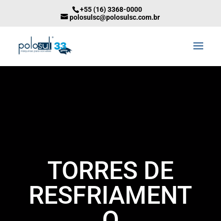
+55 (16) 3368-0000
polosulsc@polosulsc.com.br
TORRES DE
RESFRIAMENT
O