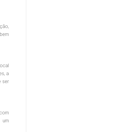
ção,
r bem
local
es, a
e ser
s com
m um