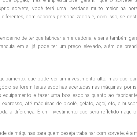
 boa opção, mas é imprescindível garantir que o sorvete t
óprio sorvete, você terá uma liberdade muito maior na hor
os diferentes, com sabores personalizados e, com isso, se des
 empenho de ter que fabricar a mercadoria, e seria também gar
ranquia em si já pode ter um preço elevado, além de prend
equipamento, que pode ser um investimento alto, mas que gar
gócio se forem feitas escolhas acertadas nas máquinas, por i
 equipamento e fazer uma boa escolha quanto ao fabricante
xpresso, até máquinas de picolé, gelato, açaí, etc, e buscar
da a diferença. É um investimento que será refletido naquilo
de de máquinas para quem deseja trabalhar com sorvete; é a m