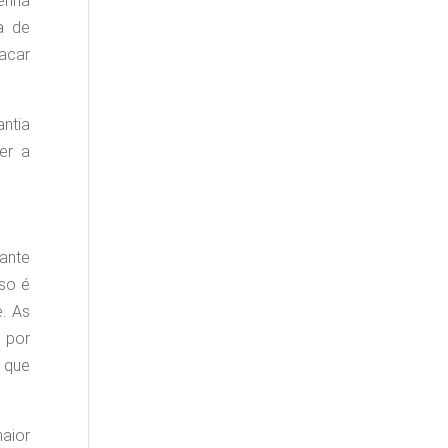
enha
a de
tacar
antia
er a
ante
sso é
. As
 por
 que
aior