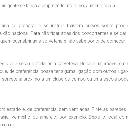
ais gente se lança a empreender no ramo, aumentando a
isa se preparar e se instruir. Existem cursos sobre produ
aixão nacional. Para não ficar atrás dos concorrentes e se da
a quem quer abrir uma sorveteria e não sabe por onde começar
édio que será utilizado pela sorveteria. Busque um imóvel em 
e, de preferência, possa ter alguma ligação com outros lugar
 uma sorveteria próximo a um clube de campo ou uma escola pod
om estado e, de preferência, bem ventiladas. Pinte as parede
ranja, vermelho ou amarelo, por exemplo. Deixe o local co
a na rua.