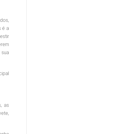
dos,
 é a
estir
erem
 sua
cipal
, as
vete,