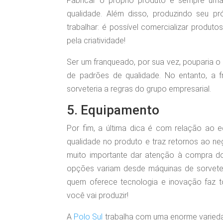
Fabricar o próprio produto é sempre uma
qualidade. Além disso, produzindo seu pr
trabalhar: é possível comercializar produt
pela criatividade!
Ser um franqueado, por sua vez, pouparia o
de padrões de qualidade. No entanto, a f
sorveteria a regras do grupo empresarial.
5. Equipamento
Por fim, a última dica é com relação ao 
qualidade no produto e traz retornos ao ne
muito importante dar atenção à compra do
opções variam desde máquinas de sorvete e
quem oferece tecnologia e inovação faz to
você vai produzir!
A
Polo Sul
trabalha com uma enorme varieda