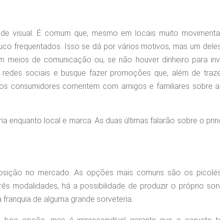
dade visual. É comum que, mesmo em locais muito movimenta
o frequentados. Isso se dá por vários motivos, mas um deles
 em meios de comunicação ou, se não houver dinheiro para inv
 redes sociais e busque fazer promoções que, além de traz
e os consumidores comentem com amigos e familiares sobre a
ria enquanto local e marca. As duas últimas falarão sobre o prin
sposição no mercado. As opções mais comuns são os picolés
ês modalidades, há a possibilidade de produzir o próprio sor
a franquia de alguma grande sorveteria.