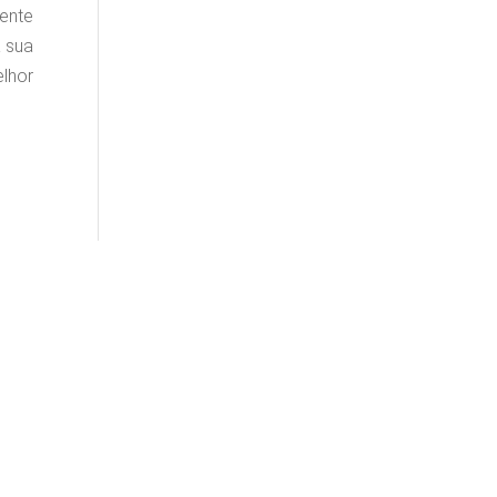
lente
a sua
lhor