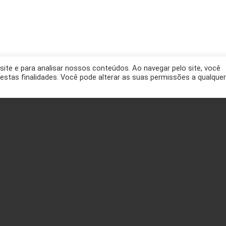
site e para analisar nossos conteúdos. Ao navegar pelo site, você
a estas finalidades. Você pode alterar as suas permissões a qualquer
Telefone:
(16) 3368-0000